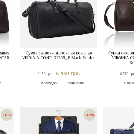
жаная
Сумка-саквояж дорожная кожаная
Сумка-сакво
OATER
VIRGINIA CONTI 01289_F Black Floater
VIRGINIA C
К
6 450 грн.
8 150 грн.
8 750 гр
е
в закладки
сравнение
в закл
-11%
-10%