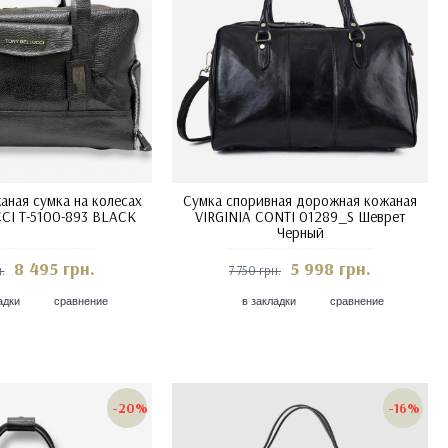
ная сумка на колесах
Сумка споривная дорожная кожаная
CI T-5100-893 BLACK
VIRGINIA CONTI 01289_S Шеврет
Черный
8 495 грн.
5 998 грн.
.
7 750 грн.
адки
сравнение
в закладки
сравнение
-20%
-16%