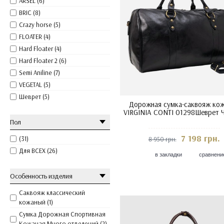
ARSEL (6)
BRIC (8)
Crazy horse (5)
FLOATER (4)
Hard Floater (4)
Hard Floater 2 (6)
Semi Aniline (7)
VEGETAL (5)
Шеврет (5)
Дорожная сумка-саквояж ко
VIRGINIA CONTI 01298Шеврет 
Пол
7 198 грн.
(31)
8 950 грн.
Для ВСЕХ (26)
в закладки
сравнени
Особенность изделия
Саквояж классический
кожаный (1)
Сумка Дорожная Спортивная
Кожаная Много отделений (2)