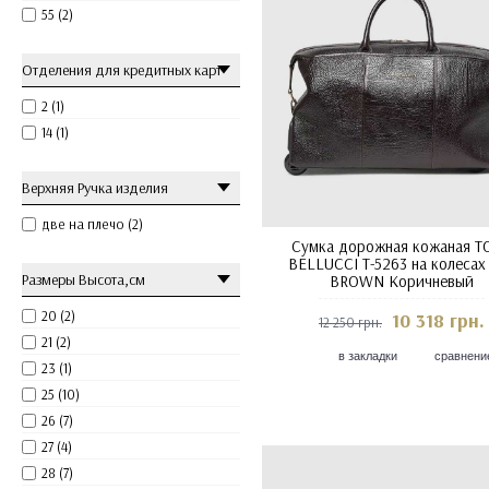
55 (2)
Отделения для кредитных карт
2 (1)
14 (1)
Верхняя Ручка изделия
две на плечо (2)
Сумка дорожная кожаная T
BELLUCCI T-5263 на колесах
Размеры Высота,см
BROWN Коричневый
20 (2)
10 318 грн.
12 250 грн.
21 (2)
в закладки
сравнени
23 (1)
25 (10)
26 (7)
27 (4)
28 (7)