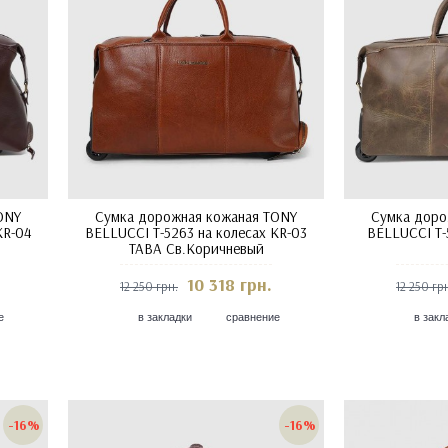
ONY
Сумка дорожная кожаная TONY
Сумка доро
KR-04
BELLUCCI T-5263 на колесах KR-03
BELLUCCI T-
TABA Св.Коричневый
10 318 грн.
12 250 грн.
12 250 гр
е
в закладки
сравнение
в закл
-16%
-16%