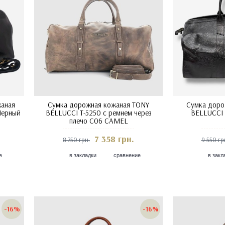
жаная
Сумка дорожная кожаная TONY
Сумка доро
Черный
BELLUCCI T-5250 с ремнем через
BELLUCCI 
плечо C06 CAMEL
7 358 грн.
8 750 грн.
9 550 гр
е
в закладки
сравнение
в закл
-16%
-16%