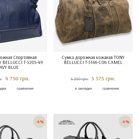
ожная Спортивная
Сумка дорожная кожаная TONY
 BELLUCCI T-5205-49
BELLUCCI T-5146-C06 CAMEL
AVY BLUE
4 750 грн.
5 575 грн.
н.
6 200 грн.
адки
сравнение
в закладки
сравнение
-6%
-6%