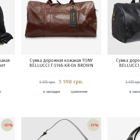
жаная
Сумка дорожная кожаная TONY
Сумка доро
рет
BELLUCCI T-5146-KR-04 BROWN
BELLUCCI 
5 598 грн.
5 975 грн.
5 975 гр
е
в закладки
сравнение
в закл
-10%
-15%