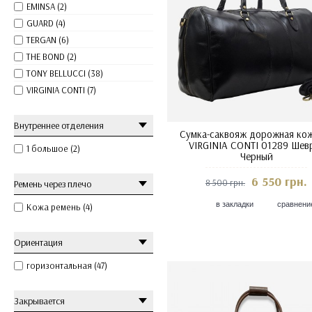
EMINSA (2)
GUARD (4)
TERGAN (6)
THE BOND (2)
TONY BELLUCCI (38)
VIRGINIA CONTI (7)
Внутреннее отделения
Сумка-саквояж дорожная ко
VIRGINIA CONTI 01289 Шев
1 большое (2)
Черный
6 550 грн.
8 500 грн.
Ремень через плечо
в закладки
сравнени
Кожа ремень (4)
Ориентация
горизонтальная (47)
Закрывается