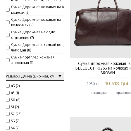
Сумка Дорожная кожаная на 4
колесах (2)
Сумка Дорожная кожаная на
колесиках (9)
Сумка Дорожная на одно
отделение (7)
Сумка Дорожная с лямкой под
чемодан (8)
Сумка-портплед кожаная
дорожная (1)
Сумка дорожная кожаная T
BELLUCCI T-5263 на колесах 
Сумка-саквояж дорожная на
BROWN
одно отделение (26)
Размеры Длина (ширина), см
10 318 грн.
12 250 грн.
43 (2)
45 (1)
в закладки
сравнени
50 (8)
51 (2)
52 (23)
53 (7)
54 (2)