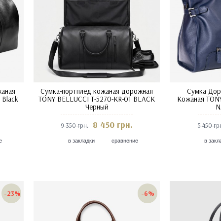
жаная
Сумка-портплед кожаная дорожная
Сумка Дор
 Black
TONY BELLUCCI T-5270-KR-01 BLACK
Кожаная TONY
Черный
N
8 450 грн.
9 350 грн.
5 450 гр
е
в закладки
сравнение
в закл
-23%
-6%