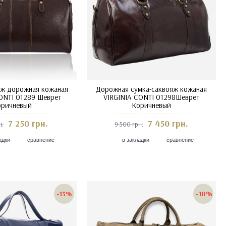
яж дорожная кожаная
Дорожная сумка-саквояж кожаная
ONTI 01289 Шеврет
VIRGINIA CONTI 01298Шеврет
оричневый
Коричневый
7 250 грн.
7 450 грн.
н.
9 500 грн.
адки
сравнение
в закладки
сравнение
-13%
-10%