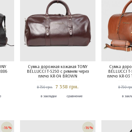
ONY
Сумка дорожная кожаная TONY
Сумка доро
 886
BELLUCCI T-5250 с ремнем через
BELLUCCI T-
плечо KR-04 BROWN
плечо KR-03
7 358 грн.
8 750 грн.
8 750 гр
е
в закладки
сравнение
в закл
-16%
-16%