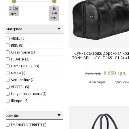
2 950
16
грн.
250
грн.
Материал
ARSEL (6)
BRIC (8)
Crazy horse (5)
Сумка-саквояж дорожная ко
TONY BELLUCCI T-1451-01 Arsel
FLOATER (3)
Hard FLOATER (10)
6 950 грн.
NAPPA (1)
7 850 грн.
Semi Aniline (7)
в закладки
сравнени
VEGETAL (5)
Натуральная кожа (7)
Шеврет (5)
Бренды
EMANUELA FERRETTI (1)