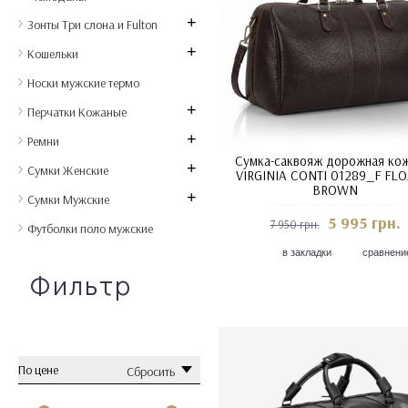
+
Зонты Три слона и Fulton
+
Кошельки
Носки мужские термо
+
Перчатки Кожаные
+
Ремни
Сумка-саквояж дорожная ко
+
Сумки Женские
VIRGINIA CONTI 01289_F FL
BROWN
+
Сумки Мужские
5 995 грн.
7 950 грн.
Футболки поло мужские
в закладки
сравнени
Фильтр
По цене
Сбросить