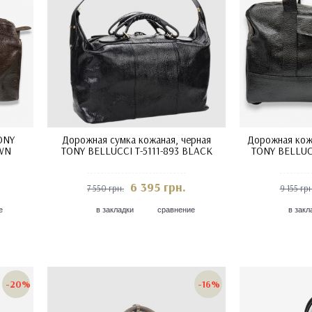
ONY
Дорожная сумка кожаная, черная
Дорожная кожа
OWN
TONY BELLUCCI T-5111-893 BLACK
TONY BELLUC
6 395 грн.
7 550 грн.
9 155 грн
е
в закладки
сравнение
в закл
-20%
-16%