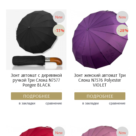
New
New
-33%
-28%
Зонт автомат c деревяной
Зонт женский автомат Три
ручкой Три Слона N7577
Слона N7576 Polyester
Pongee BLACK
VIOLET
ПОДРОБНЕЕ
ПОДРОБНЕЕ
в закладки
сравнение
в закладки
сравнение
New
New