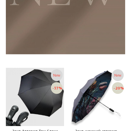
New
New
-37%
-20%