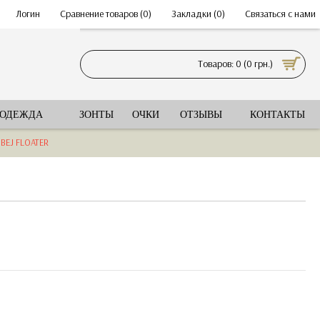
•
Логин
•
Сравнение товаров (
0
)
•
Закладки (
0
)
•
Связаться с нами
Товаров: 0 (0 грн.)
 ОДЕЖДА
ЗОНТЫ
ОЧКИ
ОТЗЫВЫ
КОНТАКТЫ
BEJ FLOATER