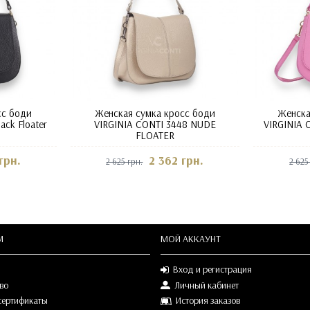
сс боди
Женская сумка кросс боди
Женска
ack Floater
VIRGINIA CONTI 3448 NUDE
VIRGINIA 
FLOATER
грн.
2 362 грн.
2 625 грн.
2 625
М
МОЙ АККАУНТ
Вход и регистрация
во
Личный кабинет
сертификаты
История заказов