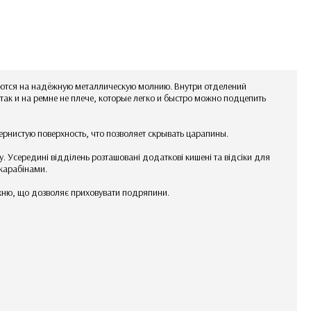
аются на надёжную металлическую молнию. Внутри отделений
ак и на ремне не плече, которые легко и быстро можно подцепить
ернистую поверхность, что позволяет скрывать царапины.
у. Усередині відділень розташовані додаткові кишені та відсіки для
 карабінами.
рхню, що дозволяє приховувати подряпини.