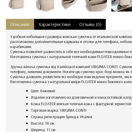
Описание
Характеристики
Отзывы (0)
Удобная небольшого размера женская сумочка от итальянской компан
расположены дополнительные карманы и отсеки для телефона, небольши
карабинами.
Сумочка позволяет разместить в себе все необходимые повседневные 
Изготовлена сумочка с натуральной телячьей кожи FLOATER нежно беже
Зручна жіноча сумочка від італійської компанії VIRGINIA CONTI. Сумочк
телефону, невеликі документи. Носити цю сумочку крос-боді можна як за
Сумочка дозволяє розмістити всі необхідні повсякденні предмети, які 
Виготовлена сумочка з натуральної шкіри FLOATER ніжно бежевого коль
Цвет: Бежевый
Изделие изготовлено из долговечной и износостойкой нат
Кожа FLOATER мягкая телячья кожа с фактурной зернисто
Торговая марка: VIRGINIA CONTI
Страна регистрации бренда: Италия
Высота: 18 см
Ширина; 11 см