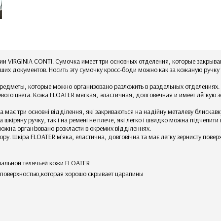
ии VIRGINIA CONTI. Сумочка имеет три основных отделения, которые закрыв
х документов. Носить эту сумочку кросс-боди можно как за кожаную ручку т
предметы, которые можно организовано разложить в раздельных отделениях.
вого цвета. Кожа FLOATER мягкая, эластичная, долговечная и имеет лёгкую з
а має три основні відділення, які закриваються на надійну металеву блискавк
 шкіряну ручку, так і на ремені не плече, які легко і швидко можна підчепити
можна організовано розкласти в окремих відділеннях.
ору. Шкіра FLOATER м'яка, еластична, довговічна та має легку зернисту пове
уральной телячьей кожи FLOATER
й поверхностью,которая хорошо скрывает царапины