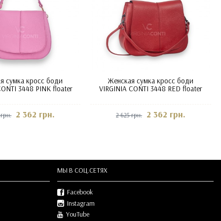
я сумка кросс боди
Женская сумка кросс боди
CONTI 3448 PINK floater
VIRGINIA CONTI 3448 RED floater
2 362 грн.
2 362 грн.
 грн.
2 625 грн.
МЫ В СOЦ.СЕТЯХ
Facebook
Instagram
YouTube