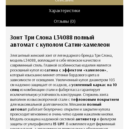
Характеристики
Отзывы (0)
Зонт Три Слона L34088 полный
автомат с куполом Сатин-хамелеон
Элегантный женский зонт от легендарного бренда Три Слона,
модель L34088, воплощает в себе японское качество и
современный стиль. Главной особенностью изделия является
роскошный купол из
сатина с эффектом «хамелеон»
,
который изысканно меняет оттенки бордового цвета в
зависимости от освещения. Увеличенный купол диаметром 103
см надежно защищает от осадков, а
усиленный каркас на 10
спиц
из комбинации стали и фабергласса гарантирует
исключительную устойчивость конструкции. Стержень зонта
выполнен из высокопрочной стали с
тефлоновым покрытием
для максимальной долговечности. Механизм
полный
автомат
работает безупречно: открытие и закрытие купола
происходит мгновенно и очень четко одним нажатием кнопки.
Модель оснащена надежной системой
антиветер
и фильтром
защиты от ультрафиолета
15 UPF
. В комплекте идет фирменный
чехол и пакет, а эргономичная прямая ручка обеспечивает