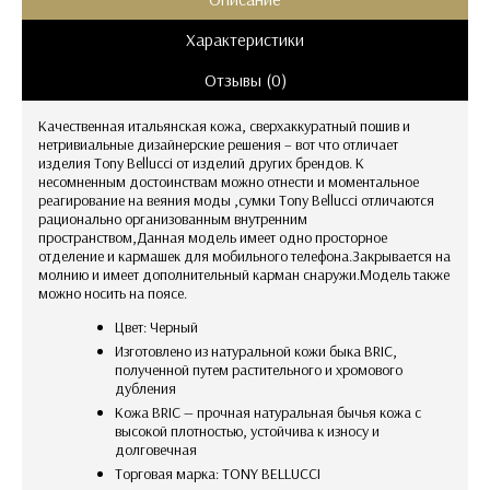
Характеристики
Отзывы (0)
Качественная итальянская кожа, сверхаккуратный пошив и
нетривиальные дизайнерские решения – вот что отличает
изделия Tony Bellucci от изделий других брендов. К
несомненным достоинствам можно отнести и моментальное
реагирование на веяния моды ,сумки Tony Bellucci отличаются
рационально организованным внутренним
пространством,Данная модель имеет одно просторное
отделение и кармашек для мобильного телефона.Закрывается на
молнию и имеет дополнительный карман снаружи.Модель также
можно носить на поясе.
Цвет: Черный
Изготовлено из натуральной кожи быка BRIC,
полученной путем растительного и хромового
дубления
Кожа BRIC — прочная натуральная бычья кожа с
высокой плотностью, устойчива к износу и
долговечная
Торговая марка: TONY BELLUCCI