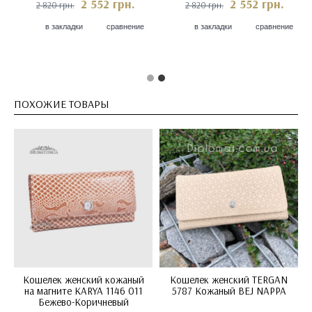
2 176 грн.
2 552 грн.
 405 грн.
2 820 грн.
2 820
в закладки
сравнение
в закладки
сравнение
в з
ПОХОЖИЕ ТОВАРЫ
Кошелек женский кожаный
Кошелек женский TERGAN
на магните KARYA 1146 011
5787 Кожаный BEJ NAPPA
Бежево-Коричневый