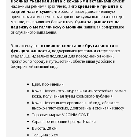
Прочная тканевая лента с кожаными вставками
служит
надежным ремнем через плечо, а его
крепление пришито к
задней части сумки
, что обеспечивает дополнительную
прочность и долговечность и при носке сумка шатается гораздо
меньше, так прилигает ближе к телу. Сумка
закрывается на
надежную металлическую молнию
, защищая содержимое
от случайного выпадения.
Этот аксессуар –
отличное сочетание брутальности и
функциональности
, подчеркивающее стиль и статус своего
владельца. Идеально подойдет для повседневной жизни,
прогулок по городу и путешествий, обеспечивая удобство и
безупречный внешний вид.
Цвет: Коричневый
Кожа Шеврет - это натуральная износостойкая овечья
кожа, полученная путем хромового дубления
Кожа Шеврет имеет оригинальный вид, обладает
высокой плотностью, долговечна и стойкая к износу
Торговая марка: VIRGINIA CONTI
Страна регистрации бренда: Италия
Высота: 28 см
Толщина : 3 см