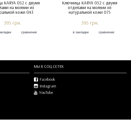
а KARYA 052 с двумя
Ключница KARYA 052 с двумя
лами на молнии из
отделами на молнии из
уральной кожи 57
натуральной кожи 040
395 грн.
395 грн.
акладки
сравнение
в закладки
сравнение
МЫ В СOЦ.СЕТЯХ
Facebook
Instagram
YouTube