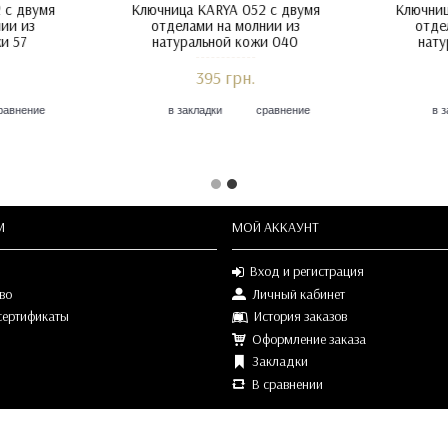
 с двумя
Ключница KARYA 052 с двумя
Ключниц
ии из
отделами на молнии из
отде
08 RED
натуральной кожи 45 Black
нат
395 грн.
равнение
в закладки
сравнение
в з
М
МОЙ АККАУНТ
Вход и регистрация
во
Личный кабинет
сертификаты
История заказов
Оформление заказа
Закладки
В сравнении