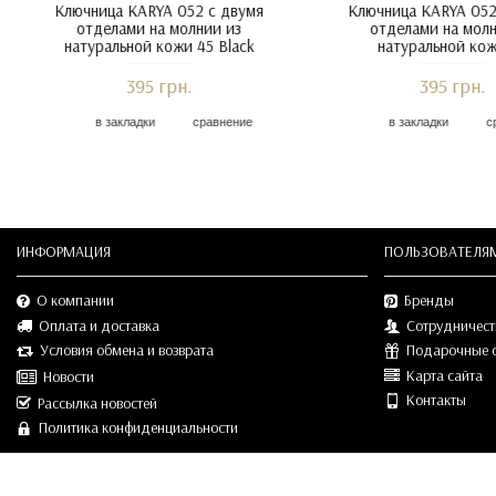
Ключница KARYA 052 с двумя
Ключница KARYA 052
отделами на молнии из
отделами на молн
натуральной кожи 073 Black Lack
натуральной кожи 
395 грн.
375 грн.
в закладки
сравнение
в закладки
с
ИНФОРМАЦИЯ
ПОЛЬЗОВАТЕЛЯ
О компании
Бренды
Оплата и доставка
Сотрудничест
Условия обмена и возврата
Подарочные 
Карта сайта
Новости
Контакты
Рассылка новостей
Политика конфиденциальности