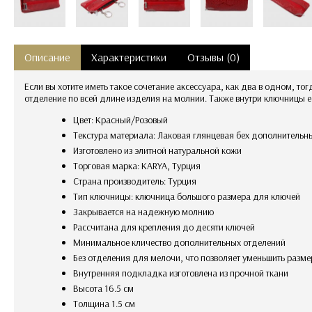
Описание
Характеристики
Отзывы (0)
Если вы хотите иметь такое сочетание аксессуара, как два в одном, т
отделение по всей длине изделия на молнии. Также внутри ключницы ес
Цвет: Красный/Розовый
текстура материала: Лаковая глянцевая бех дополнительн
изготовлено из элитной натуральной кожи
Торговая марка: KARYA, Турция
Страна производитель: Турция
Тип ключницы: ключница большого размера для ключей
закрывается на надежную молнию
рассчитана для крепления до десяти ключей
Минимальное кличество дополнительных отделений
без отделения для мелочи, что позволяет уменьшить разм
внутренняя подкладка изготовлена из прочной ткани
Высота 16.5 см
Толщина 1.5 см