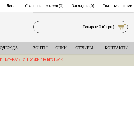
•
Логин
•
Сравнение товаров (
0
)
•
Закладки (
0
)
•
Связаться с нами
Товаров: 0 (0 грн.)
 ОДЕЖДА
ЗОНТЫ
ОЧКИ
ОТЗЫВЫ
КОНТАКТЫ
З НАТУРАЛЬНОЙ КОЖИ 019 RED LACK