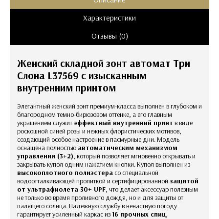
Характеристики
Отзывы (0)
Женский складной зонт автомат Три
Слона L37569 с изысканным
внутренним принтом
Элегантный женский зонт премиум-класса выполнен в глубоком и
благородном темно-бирюзовом оттенке, а его главным
украшением служит
эффектный внутренний принт
в виде
роскошной синей розы и нежных флористических мотивов,
создающий особое настроение в пасмурные дни. Модель
оснащена полностью
автоматическим механизмом
управления (3+2)
, который позволяет мгновенно открывать и
закрывать купол одним нажатием кнопки. Купол выполнен из
высокоплотного полиэстера
со специальной
водоотталкивающей пропиткой и сертифицированной
защитой
от ультрафиолета 30+ UPF
, что делает аксессуар полезным
не только во время проливного дождя, но и для защиты от
палящего солнца. Надежную службу в ненастную погоду
гарантирует усиленный каркас из
16 прочных спиц
,