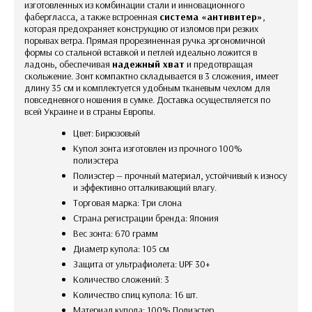
изготовленных из комбинации стали и инновационного
фабергласса, а также встроенная
система «антивитер»
,
которая предохраняет конструкцию от изломов при резких
порывах ветра. Прямая прорезиненная ручка эргономичной
формы со стальной вставкой и петлей идеально ложится в
ладонь, обеспечивая
надежный хват
и предотвращая
скольжение. Зонт компактно складывается в 3 сложения, имеет
длину 35 см и комплектуется удобным тканевым чехлом для
повседневного ношения в сумке. Доставка осуществляется по
всей Украине и в страны Европы.
Цвет: Бирюзовый
Купол зонта изготовлен из прочного 100%
полиэстера
Полиэстер — прочный материал, устойчивый к износу
и эффективно отталкивающий влагу.
Торговая марка: Три слона
Страна регистрации бренда: Япония
вес зонта: 670 грамм
Диаметр купола: 105 см
Защита от ультрафиолета: UPF 30+
Количество сложений: 3
Количество спиц купола: 16 шт.
Материал купола: 100% Полиэстер