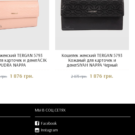
женский TERGAN 5793
Кошелек женский TERGAN 5793
я карточек и денегACIK
Кожаный для карточек и
PUDRA NAPPA
денегSIYAH NAPPA Черный
1 876 грн.
1 876 грн.
 грн.
2 075 грн.
МЫ В СOЦ.СЕТЯХ
Facebook
Instagram