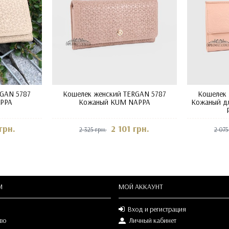
GAN 5787
Кошелек женский TERGAN 5787
Кошелек 
APPA
Кожаный KUM NAPPA
Кожаный дл
грн.
2 101 грн.
2 325 грн.
2 075
М
МОЙ АККАУНТ
Вход и регистрация
во
Личный кабинет