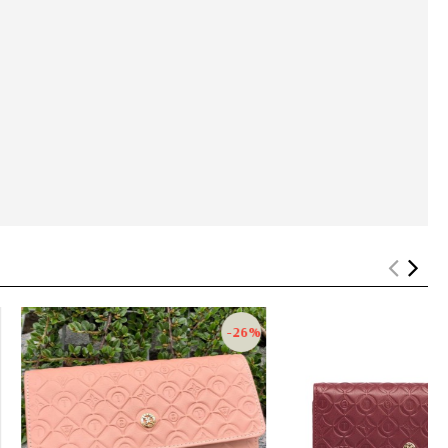
-32%
-34%