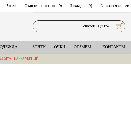
•
Логин
•
Сравнение товаров (
0
)
•
Закладки (
0
)
•
Связаться с нами
Товаров: 0 (0 грн.)
 ОДЕЖДА
ЗОНТЫ
ОЧКИ
ОТЗЫВЫ
КОНТАКТЫ
3 SIYAH NAPPA ЧЕРНЫЙ