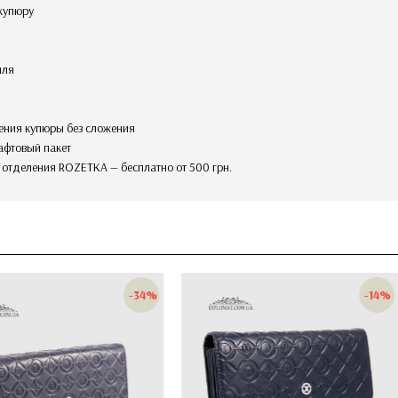
 купюру
иля
ения купюры без сложения
афтовый пакет
в отделения ROZETKA — бесплатно от 500 грн.
-10%
-14%