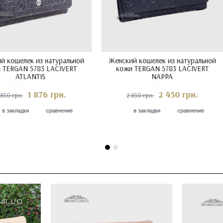
атуральной
Женский кошелек из натуральной
Женский к
AVI NAPPA
кожи TERGAN 5783 KIRMIZI NAPPA
кожи TE
грн.
2 550 грн.
2 950 грн.
2 850
равнение
в закладки
сравнение
в з