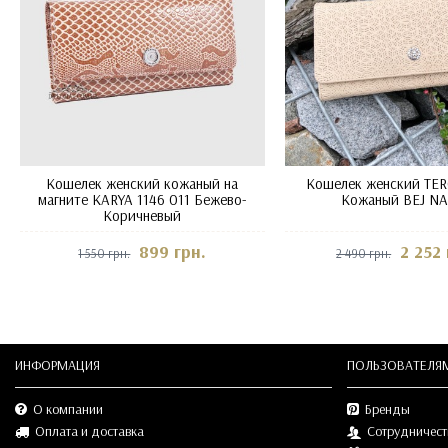
Кошелек женский кожаный на
Кошелек женский TER
магните KARYA 1146 011 Бежево-
Кожаный BEJ N
Коричневый
899 грн.
2 252 
1 550 грн.
2 490 грн.
ИНФОРМАЦИЯ
ПОЛЬЗОВАТЕЛЯ
О компании
Бренды
Оплата и доставка
Сотрудничест