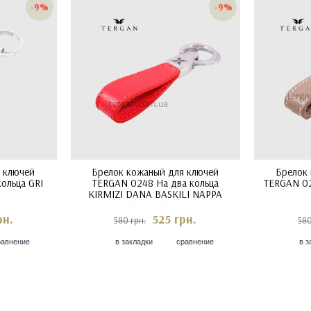
-9%
-9%
 ключей
Брелок кожаный для ключей
Брелок
ольца GRI
TERGAN 0248 На два кольца
TERGAN 02
KIRMIZI DANA BASKILI NAPPA
рн.
525 грн.
580 грн.
580
равнение
в закладки
сравнение
в з