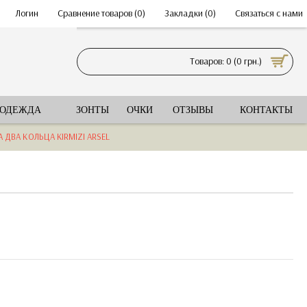
•
Логин
•
Сравнение товаров (
0
)
•
Закладки (
0
)
•
Связаться с нами
Товаров: 0 (0 грн.)
 ОДЕЖДА
ЗОНТЫ
ОЧКИ
ОТЗЫВЫ
КОНТАКТЫ
ДВА КОЛЬЦА KIRMIZI ARSEL