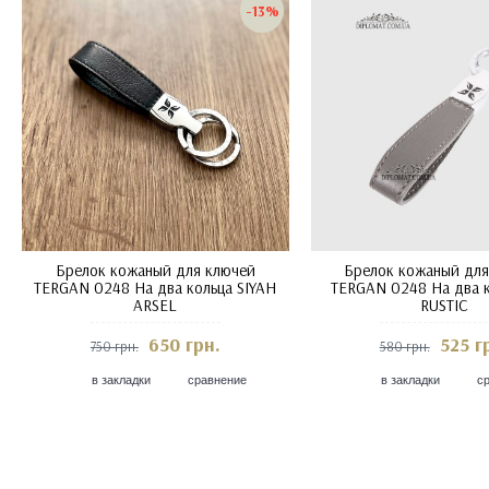
-13%
Брелок кожаный для ключей
Брелок кожаный для
TERGAN 0248 На два кольца SIYAH
TERGAN 0248 На два к
ARSEL
RUSTIC
650 грн.
525 г
750 грн.
580 грн.
в закладки
сравнение
в закладки
с