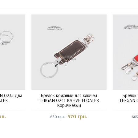
N 0235 Два
Брелок кожаный для ключей
Брелок
ATER
TERGAN 0241 KAHVE FLOATER
TERGAN 0
Коричневый
рн.
570 грн.
630 грн.
665