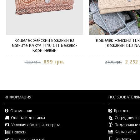
Кошелек женский кожаный на
Кошелек женский TER
магните KARYA 1146 011 Бежево-
Кожаный BEJ N
Коричневый
899 грн.
2 252 
1 550 грн.
2 490 грн.
ИНФОРМАЦИЯ
ПОЛЬЗОВАТЕЛЯ
О компании
Бренды
Оплата и доставка
Сотрудничест
Условия обмена и возврата
Подарочные 
Карта сайта
Новости
Контакты
Рассылка новостей