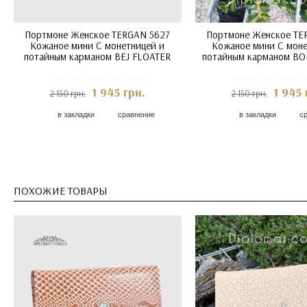
Портмоне Женское TERGAN 5627
Портмоне Женское TE
Кожаное мини С монетницей и
Кожаное мини С моне
потайным карманом BORDO
потайным карманом FU
FLOATER Бордовый
1 945 грн.
1 576 
2 150 грн.
1 750 грн.
в закладки
сравнение
в закладки
с
ПОХОЖИЕ ТОВАРЫ