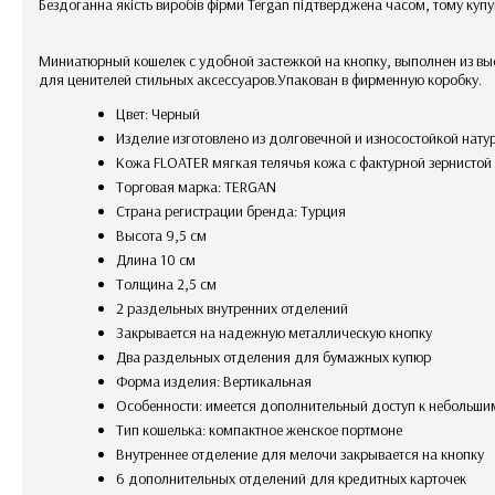
Бездоганна якість виробів фірми Tergan підтверджена часом, тому купу
Миниатюрный кошелек с удобной застежкой на кнопку, выполнен из вы
для ценителей стильных аксессуаров.Упакован в фирменную коробку.
Цвет: Черный
Изделие изготовлено из долговечной и износостойкой нат
Кожа FLOATER мягкая телячья кожа с фактурной зернисто
Торговая марка: TERGAN
Страна регистрации бренда: Турция
Высота 9,5 см
Длина 10 см
Толщина 2,5 см
2 раздельных внутренних отделений
закрывается на надежную металлическую кнопку
два раздельных отделения для бумажных купюр
Форма изделия: Вертикальная
Особенности: имеется дополнительный доступ к небольш
Тип кошелька: компактное женское портмоне
Внутреннее отделение для мелочи закрывается на кнопку
6 дополнительных отделений для кредитных карточек