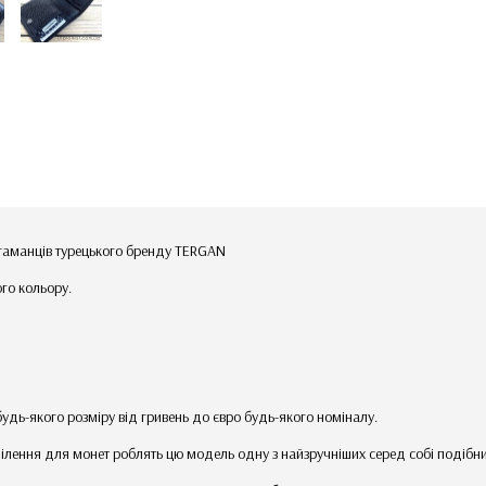
 гаманців турецького бренду TERGAN
ого кольору.
будь-якого розміру від гривень до євро будь-якого номіналу.
ділення для монет роблять цю модель одну з найзручніших серед собі подібни