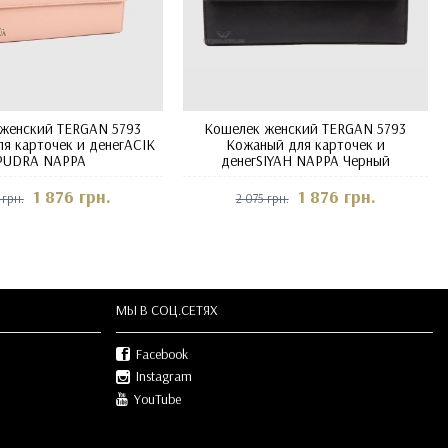
женский TERGAN 5793
Кошелек женский TERGAN 5793
я карточек и денегACIK
Кожаный для карточек и
PUDRA NAPPA
денегSIYAH NAPPA Черный
1 876 грн.
1 876 грн.
 грн.
2 075 грн.
МЫ В СOЦ.СЕТЯХ
Facebook
Instagram
YouTube