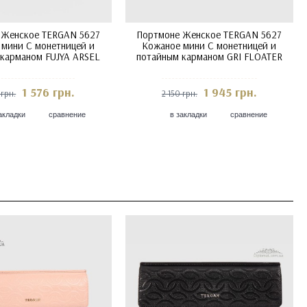
 Женское TERGAN 5627
Портмоне Женское TERGAN 5627
 мини С монетницей и
Кожаное мини С монетницей и
карманом KAHVE ARSEL
потайным карманом KAHVE
FLOATER Коричневый
1 945 грн.
1 945 грн.
 грн.
2 150 грн.
акладки
сравнение
в закладки
сравнение