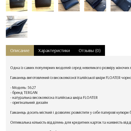
Описание
Характеристики
Отзывы (0)
Одна із самих популярних моделей серед невеликого розміру жіночих
Гаманець виготовлений із високоякісної італійської шкіри FLOATER чорн
- Модель: 5627
- бренд TERGAN
- натуральна високоякісна італійська шкіра FLOATER
- оригінальний дизайн
Гаманець досить місткий і дозволяє розмістити у себе паперові купюри 
Оптимальна кількість відділень для кредитних карток та наявність від