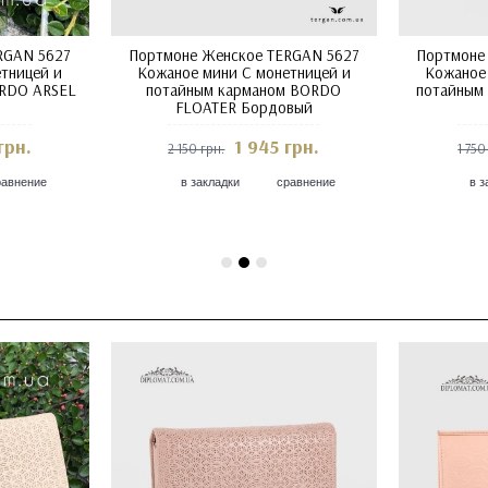
RGAN 5627
Портмоне Женское TERGAN 5627
Портмоне
тницей и
Кожаное мини С монетницей и
Кожаное
JYA ARSEL
потайным карманом GRI FLOATER
потайным 
грн.
1 945 грн.
2 150 грн.
2 150
равнение
в закладки
сравнение
в з