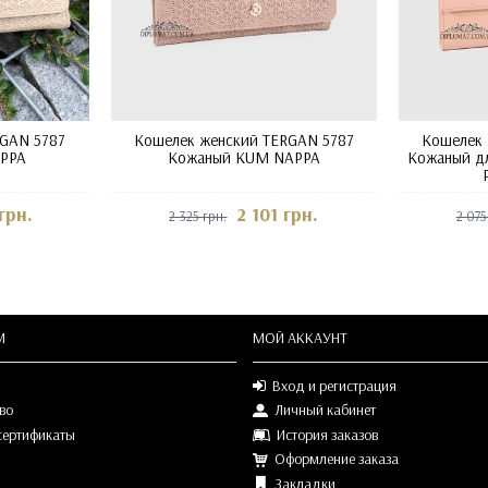
GAN 5787
Кошелек женский TERGAN 5787
Кошелек 
APPA
Кожаный KUM NAPPA
Кожаный дл
грн.
2 101 грн.
2 325 грн.
2 075
М
МОЙ АККАУНТ
Вход и регистрация
во
Личный кабинет
сертификаты
История заказов
Оформление заказа
Закладки