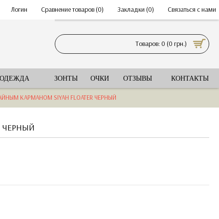
•
Логин
•
Сравнение товаров (
0
)
•
Закладки (
0
)
•
Связаться с нами
Товаров: 0 (0 грн.)
 ОДЕЖДА
ЗОНТЫ
ОЧКИ
ОТЗЫВЫ
КОНТАКТЫ
АЙНЫМ КАРМАНОМ SIYAH FLOATER ЧЕРНЫЙ
R ЧЕРНЫЙ