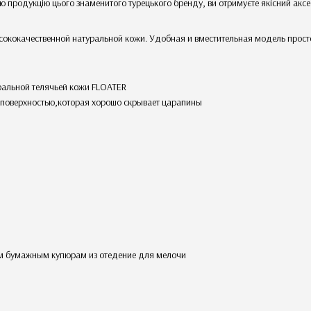
ю продукцію цього знаменитого турецького бренду, ви отримуєте якісний аксе
сококачественной натуральной кожи. Удобная и вместительная модель прост
уральной телячьей кожи FLOATER
й поверхностью,которая хорошо скрывает царапины
им бумажным купюрам из отедение для мелочи