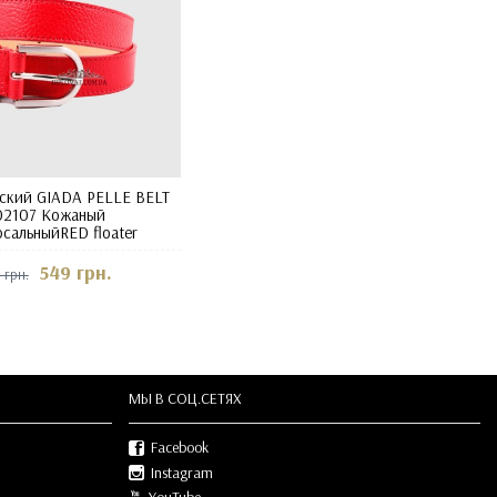
нский GIADA PELLE BELT
02107 Кожаный
сальныйRED floater
549 грн.
 грн.
МЫ В СOЦ.СЕТЯХ
Facebook
Instagram