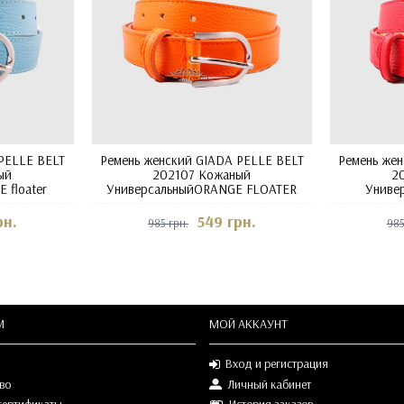
PELLE BELT
Ремень женский GIADA PELLE BELT
Ремень же
ый
202107 Кожаный
2
 floater
УниверсальныйORANGE FLOATER
Универ
рн.
549 грн.
985 грн.
985
М
МОЙ АККАУНТ
Вход и регистрация
во
Личный кабинет