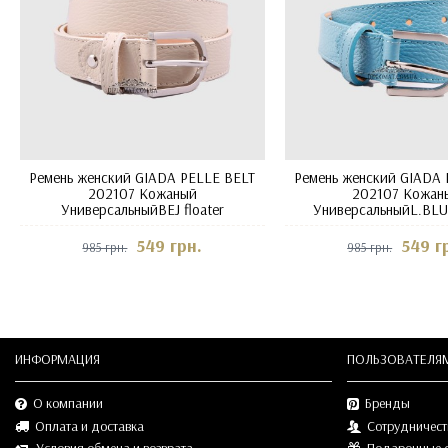
Ремень женский GIADA PELLE BELT
Ремень женский GIADA 
202107 Кожаный
202107 Кожан
УниверсальныйBEJ floater
УниверсальныйL.BLUE
549 грн.
549 г
985 грн.
985 грн.
ИНФОРМАЦИЯ
ПОЛЬЗОВАТЕЛЯ
О компании
Бренды
Оплата и доставка
Сотрудничест