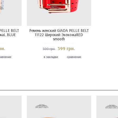
PELLE BELT
Ремень женский GIADA PELLE BELT
ожаL.BLUE
11122 Широкий ЭкокожаRED
smooth
рн.
399 грн.
500 грн.
равнение
в закладки
сравнение