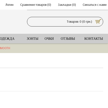
•
Логин
•
Сравнение товаров (
0
)
•
Закладки (
0
)
•
Связаться с нами
Товаров: 0 (0 грн.)
 ОДЕЖДА
ЗОНТЫ
ОЧКИ
ОТЗЫВЫ
КОНТАКТЫ
 SMOOTH