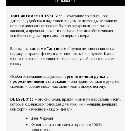
Отзывы (0)
Зонт автомат DE ESSE 3135
— сочетание современного
дизайна, удобства и надежной защиты от непогоды. Механизм
полного автомата позволяет быстро раскрывать зонт одной
кнопкой, а прочный каркас из стали и пластика обеспечивает
устойчивость даже при сильных порывах ветра.
Благодаря
системе "антивітер"
купол не выворачивается
наружу, сохраняя форму и долговечность конструкции. Купол
изготовлен из качественного полиэстера, устойчивого к влаге и
износу.
Особого внимания заслуживает
эргономичная ручка с
прорезиненными вставками
— она приятно лежит в руке, не
скользит и обеспечивает надежный хват в любую погоду.
DE ESSE 3135
— это стильный, практичный и универсальный зонт,
который одинаково подойдет для мужчин и женщин, ценящих
комфорт и качество в каждой детали.
Цвет: Черный
Купол зонта изготовлен из прочного 100%
полиэстера