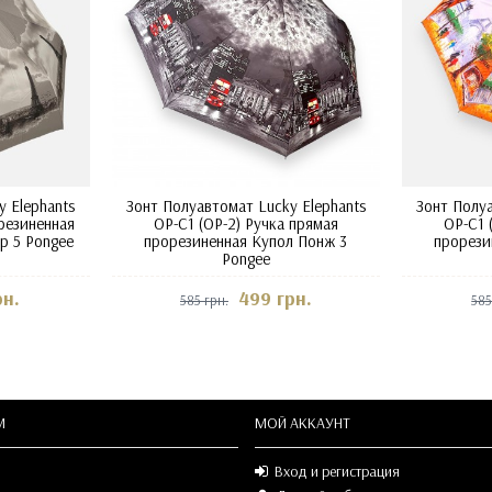
 Elephants
Зонт Полуавтомат Lucky Elephants
Зонт Полуа
резиненная
OP-C1 (OP-2) Ручка прямая
OP-C1 
р 5 Pongee
прорезиненная Купол Понж 3
прорези
Pongee
рн.
499 грн.
585 грн.
585
М
МОЙ АККАУНТ
Вход и регистрация