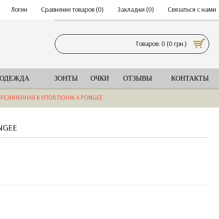
•
Логин
•
Сравнение товаров (
0
)
•
Закладки (
0
)
•
Связаться с нами
Товаров: 0 (0 грн.)
 ОДЕЖДА
ЗОНТЫ
ОЧКИ
ОТЗЫВЫ
КОНТАКТЫ
ОРЕЗИНЕННАЯ КУПОЛ ПОНЖ 4 PONGEE
NGEE