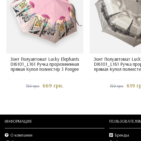
Зонт Полуавтомат Lucky Elephants
Зонт Полуавтомат Lucky
DI6101_L161 Ручка прорезиненная
DI6101_L161 Ручка про
прямая Купол полиестер 3 Pongee
прямая Купол полиесте
669 грн.
619 г
750 грн.
750 грн.
ИНФОРМАЦИЯ
ПОЛЬЗОВАТЕЛЯ
О компании
Бренды