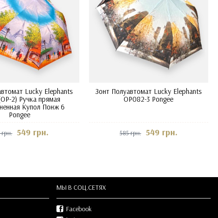
втомат Lucky Elephants
Зонт Полуавтомат Lucky Elephants
(OP-2) Ручка прямая
OP082-3 Pongee
ненная Купол Понж 6
Pongee
549 грн.
549 грн.
 грн.
585 грн.
МЫ В СOЦ.СЕТЯХ
Facebook