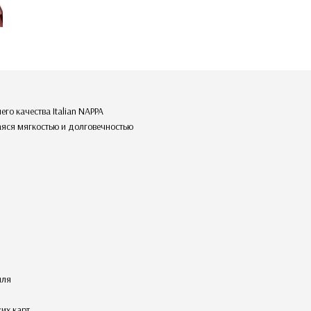
го качества Italian NAPPA
аяся мягкостью и долговечностью
иля
ких карт