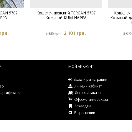
GAN 5787
Кошелек женский TERGAN 5787
Кошелек 
APPA
Кожаный KUM NAPPA
Кожаный дл
грн.
2 101 грн.
2 325 грн.
2 075
М
МОЙ АККАУНТ
Вход и регистрация
во
Личный кабинет
сертификаты
История заказов
Оформление заказа
Закладки
В сравнении