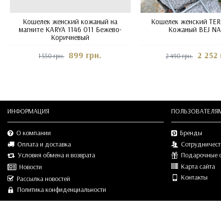
Кошелек женский кожаный на
Кошелек женский TER
магните KARYA 1146 011 Бежево-
Кожаный BEJ N
Коричневый
899 грн.
2 252 
1 550 грн.
2 490 грн.
ИНФОРМАЦИЯ
ПОЛЬЗОВАТЕЛЯ
О компании
Бренды
Оплата и доставка
Сотрудничест
Условия обмена и возврата
Подарочные 
Карта сайта
Новости
Контакты
Рассылка новостей
Политика конфиденциальности