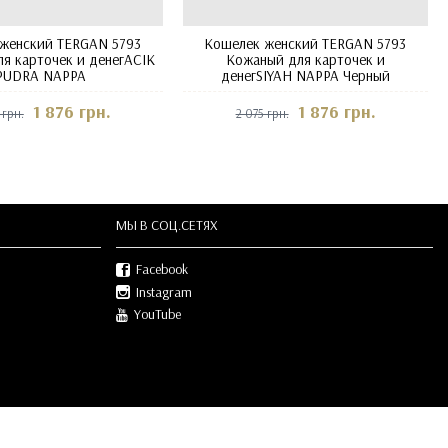
женский TERGAN 5793
Кошелек женский TERGAN 5793
я карточек и денегACIK
Кожаный для карточек и
PUDRA NAPPA
денегSIYAH NAPPA Черный
1 876 грн.
1 876 грн.
 грн.
2 075 грн.
МЫ В СOЦ.СЕТЯХ
Facebook
Instagram
YouTube