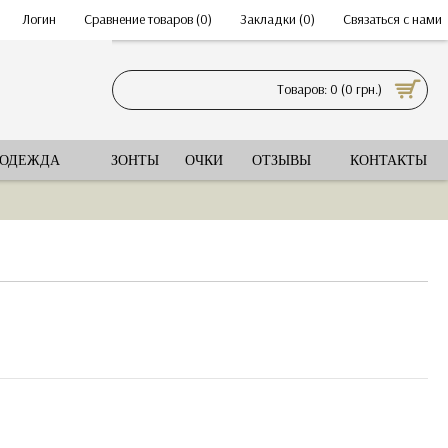
•
Логин
•
Сравнение товаров (
0
)
•
Закладки (
0
)
•
Связаться с нами
Товаров: 0 (0 грн.)
 ОДЕЖДА
ЗОНТЫ
ОЧКИ
ОТЗЫВЫ
КОНТАКТЫ