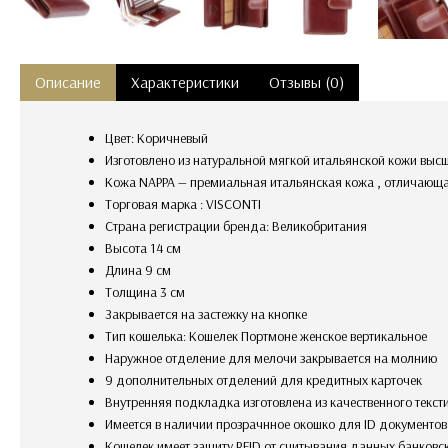
Описание
Характеристики
Отзывы (0)
Цвет: Коричневый
Изготовлено из натуральной мягкой итальянской кожи высше
Кожа NAPPA — премиальная итальянская кожа , отличающ
Торговая марка : VISCONTI
Страна регистрации бренда: Великобритания
Высота 14 см
Длина 9 см
Толщина 3 см
закрывается на застежку на кнопке
Тип кошелька: Кошелек Портмоне женское вертикальное
наружное отделение для мелочи закрывается на молнию
9 дополнительных отделений для кредитных карточек
внутренняя подкладка изготовлена из качественного текст
имеется в наличии прозрачнное окошко для ID документов
кошелек имеет защиту RFID от считывания данных банковс