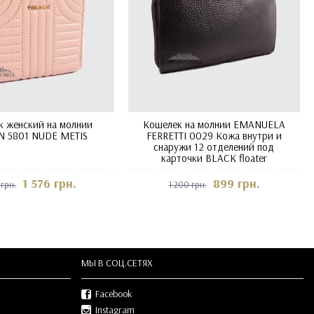
к женский на молнии
Кошелек на молнии EMANUELA
N 5801 NUDE METIS
FERRETTI 0029 Кожа внутри и
снаружи 12 отделений под
карточки BLACK floater
1 576 грн.
899 грн.
 грн.
1 200 грн.
МЫ В СOЦ.СЕТЯХ
Facebook
Instagram