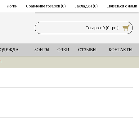
•
Логин
•
Сравнение товаров (
0
)
•
Закладки (
0
)
•
Связаться с нами
Товаров: 0 (0 грн.)
 ОДЕЖДА
ЗОНТЫ
ОЧКИ
ОТЗЫВЫ
КОНТАКТЫ
I